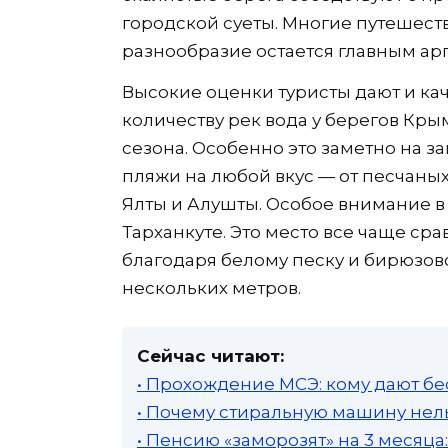
городской суеты. Многие путешест
разнообразие остается главным арг
Высокие оценки туристы дают и ка
количеству рек вода у берегов Кры
сезона. Особенно это заметно на 
пляжи на любой вкус — от песчаны
Ялты и Алушты. Особое внимание в
Тарханкуте. Это место все чаще с
благодаря белому песку и бирюзово
нескольких метров.
Сейчас читают:
• Прохождение МСЭ: кому дают бе
• Почему стиральную машину нель
• Пенсию «заморозят» на 3 месяц