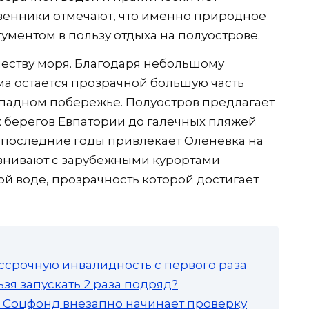
венники отмечают, что именно природное
ументом в пользу отдыха на полуострове.
честву моря. Благодаря небольшому
ма остается прозрачной большую часть
западном побережье. Полуостров предлагает
х берегов Евпатории до галечных пляжей
 последние годы привлекает Оленевка на
равнивают с зарубежными курортами
й воде, прозрачность которой достигает
ссрочную инвалидность с первого раза
зя запускать 2 раза подряд?
а: Соцфонд внезапно начинает проверку