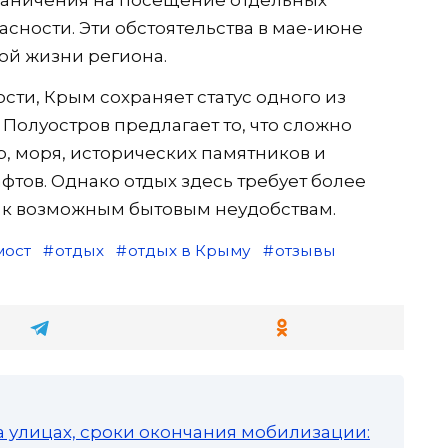
раничения на посещение отдельных
сности. Эти обстоятельства в мае-июне
ой жизни региона.
ти, Крым сохраняет статус одного из
Полуостров предлагает то, что сложно
р, моря, исторических памятников и
ов. Однако отдых здесь требует более
 к возможным бытовым неудобствам.
мост
отдых
отдых в Крыму
отзывы
а улицах, сроки окончания мобилизации: