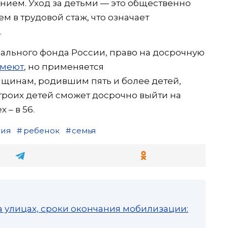
танием. Уход за детьми — это общественно
м в трудовой стаж, что означает
.
ального фонда России, право на досрочную
меют
, но применяется
инам, родившим пять и более детей,
 троих детей сможет досрочно выйти на
 – в 56.
сия
ребенок
семья
а улицах, сроки окончания мобилизации: