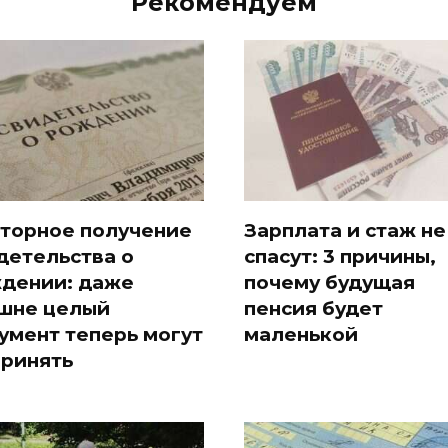
Рекомендуем
торное получение
Зарплата и стаж не
детельства о
спасут: 3 причины,
дении: даже
почему будущая
шне целый
пенсия будет
умент теперь могут
маленькой
принять