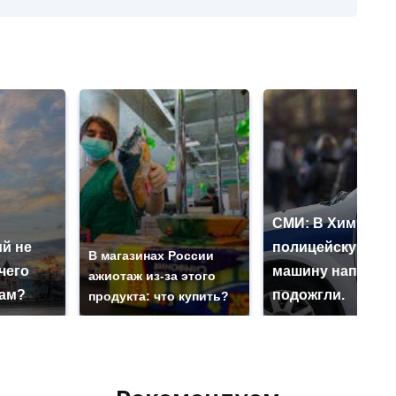
СМИ: В Химках н
й не
полицейскую
В магазинах России
чего
машину напали и
ажиотаж из-за этого
нам?
подожгли.
продукта: что купить?