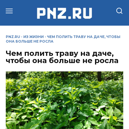
Перейти
к
содержанию
PNZ.RU
-
ИЗ ЖИЗНИ
-
ЧЕМ ПОЛИТЬ ТРАВУ НА ДАЧЕ, ЧТОБЫ
ОНА БОЛЬШЕ НЕ РОСЛА
Чем полить траву на даче,
чтобы она больше не росла