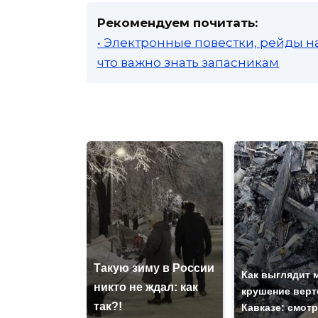
Рекомендуем почитать:
• Электронные повестки, рейды н
что важно знать запасникам
Такую зиму в России
Как выглядит 
никто не ждал: как
крушение верт
так?!
Кавказе: смот