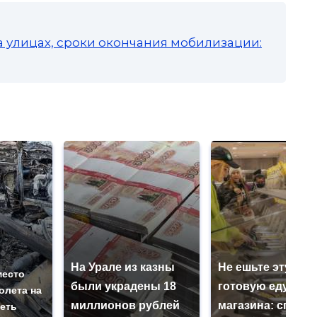
а улицах, сроки окончания мобилизации:
На Урале из казны
Не ешьте эту
место
были украдены 18
готовую еду из
олета на
миллионов рублей
магазина: список
реть