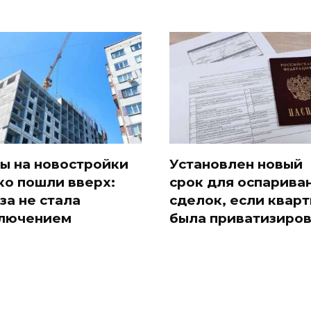
ы на новостройки
Установлен новый
ко пошли вверх:
срок для оспарива
за не стала
сделок, если квар
лючением
была приватизиро