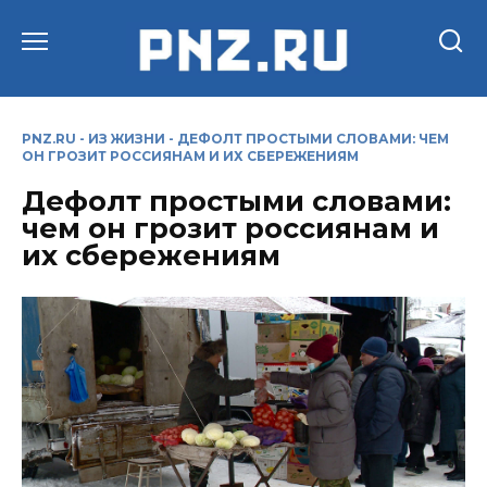
Перейти
к
содержанию
PNZ.RU
-
ИЗ ЖИЗНИ
-
ДЕФОЛТ ПРОСТЫМИ СЛОВАМИ: ЧЕМ
ОН ГРОЗИТ РОССИЯНАМ И ИХ СБЕРЕЖЕНИЯМ
Дефолт простыми словами:
чем он грозит россиянам и
их сбережениям