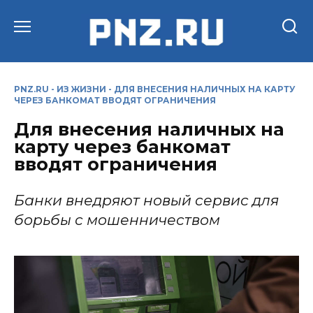
Перейти
к
содержанию
PNZ.RU
-
ИЗ ЖИЗНИ
-
ДЛЯ ВНЕСЕНИЯ НАЛИЧНЫХ НА КАРТУ
ЧЕРЕЗ БАНКОМАТ ВВОДЯТ ОГРАНИЧЕНИЯ
Для внесения наличных на
карту через банкомат
вводят ограничения
Банки внедряют новый сервис для
борьбы с мошенничеством