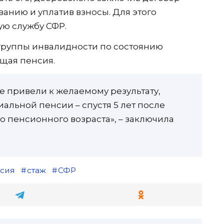
анию и уплатив взносы. Для этого
ую службу СФР.
 группы инвалидности по состоянию
ющая пенсия.
 привели к желаемому результату,
альной пенсии – спустя 5 лет после
 пенсионного возраста», – заключила
сия
стаж
СФР