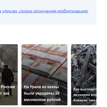
а улицах, сроки окончания мобилизации:
 России
На Урале из казны
Как выглядит мест
: как
были украдены 18
крушение вертолет
миллионов рублей
Кавказе: смотреть