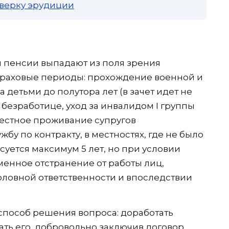
роверку эрудиции
и пенсии выпадают из поля зрения
траховые периоды: прохождение военной и
 детьми до полутора лет (в зачет идет не
 безработице, уход за инвалидом I группы
местное проживание супругов
у по контракту, в местностях, где не было
уется максимум 5 лет, но при условии
менное отстранение от работы лиц,
ловной ответственности и впоследствии
способ решения вопроса: доработать
ть его, добровольно заключив договор