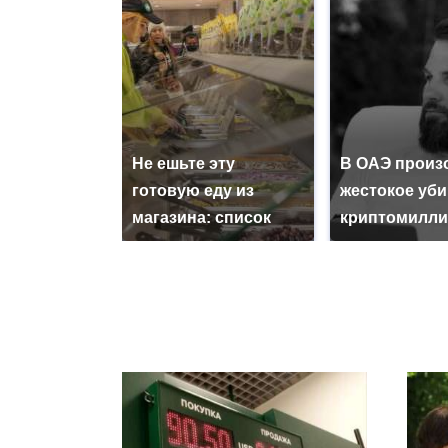
Не ешьте эту
В ОАЭ произ
готовую еду из
жестокое уб
магазина: список
криптомилли