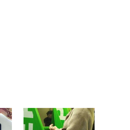
СМИ: В Химках на
е
полицейскую
В магазинах России
о
машину напали и
ажиотаж из-за этого
подожгли.
продукта: что купить?