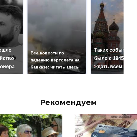
ошло
Таких событий н
Все новости по
ийство
было с 1945: чег
падению вертолета на
онера
ждать всем нам?
Кавказе: читать здесь
Рекомендуем