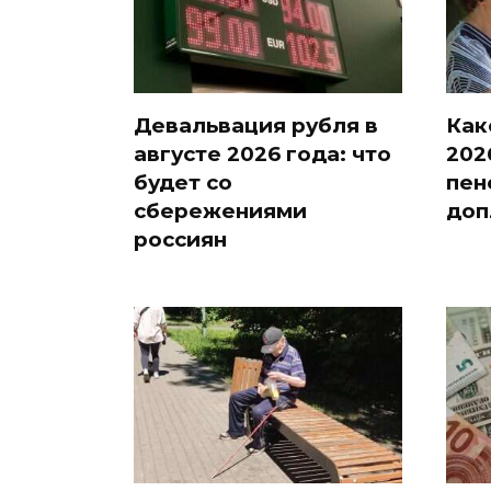
Девальвация рубля в
Как
августе 2026 года: что
202
будет со
пен
сбережениями
доп
россиян