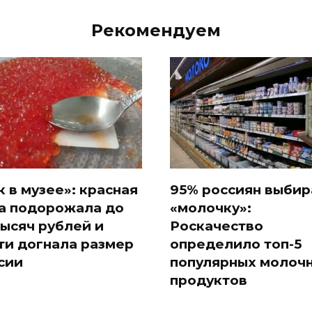
Рекомендуем
к в музее»: красная
95% россиян выби
а подорожала до
«молочку»:
тысяч рублей и
Роскачество
ти догнала размер
определило топ-5
сии
популярных молоч
продуктов