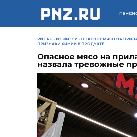
Перейти
к
ПЕНСИ
содержанию
PNZ.RU
-
ИЗ ЖИЗНИ
-
ОПАСНОЕ МЯСО НА ПРИЛ
ПРИЗНАКИ ХИМИИ В ПРОДУКТЕ
Опасное мясо на прила
назвала тревожные пр