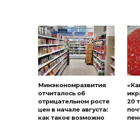
Минэкономразвития
«Ка
отчиталось об
икр
отрицательном росте
20 
цен в начале августа:
поч
как такое возможно
пен