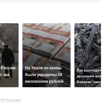
 России
На Урале из казны
Как выглядит мест
: как
были украдены 18
крушение вертолет
миллионов рублей
Кавказе: смотреть
Источник