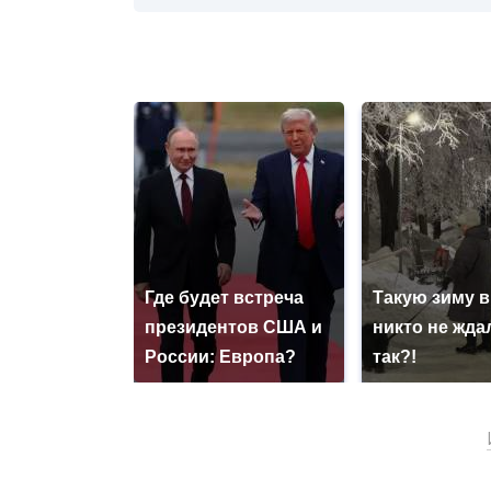
Где будет встреча
Такую зиму в
президентов США и
никто не ждал
России: Европа?
так?!