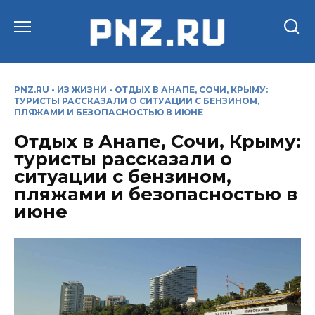
Перейти
к
содержанию
PNZ.RU
-
ИЗ ЖИЗНИ
-
ОТДЫХ В АНАПЕ, СОЧИ, КРЫМУ:
ТУРИСТЫ РАССКАЗАЛИ О СИТУАЦИИ С БЕНЗИНОМ,
ПЛЯЖАМИ И БЕЗОПАСНОСТЬЮ В ИЮНЕ
Отдых в Анапе, Сочи, Крыму:
туристы рассказали о
ситуации с бензином,
пляжами и безопасностью в
июне