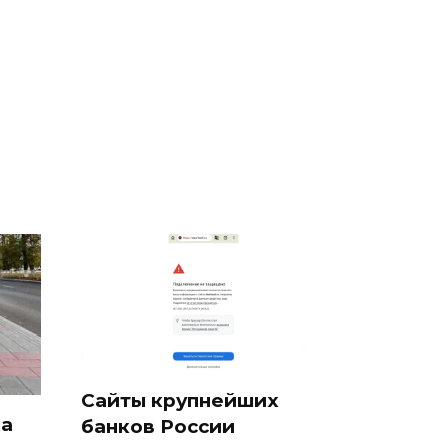
е
полицейскую
В магазинах России
о
машину напали и
ажиотаж из-за этого
подожгли.
продукта: что купить?
Сайты крупнейших
ка
банков России