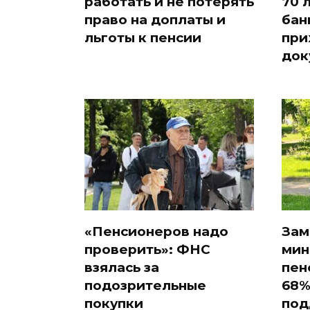
работать и не потерять
70 
право на доплаты и
бан
льготы к пенсии
при
док
«Пенсионеров надо
Зам
проверить»: ФНС
мин
взялась за
пен
подозрительные
68%
покупки
под