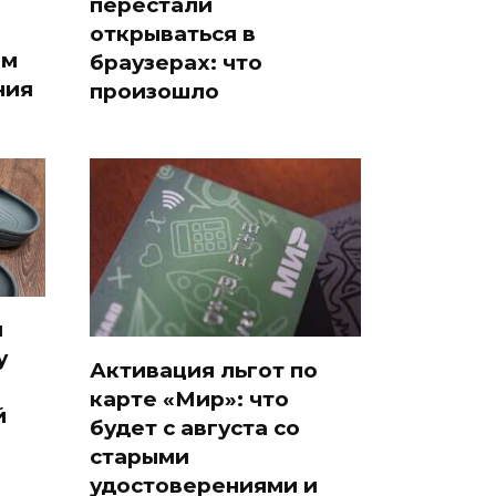
перестали
открываться в
ам
браузерах: что
ния
произошло
я
у
Активация льгот по
карте «Мир»: что
й
будет с августа со
старыми
удостоверениями и