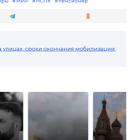
фры
МИР
НСПК
пенсионер
а улицах, сроки окончания мобилизации: