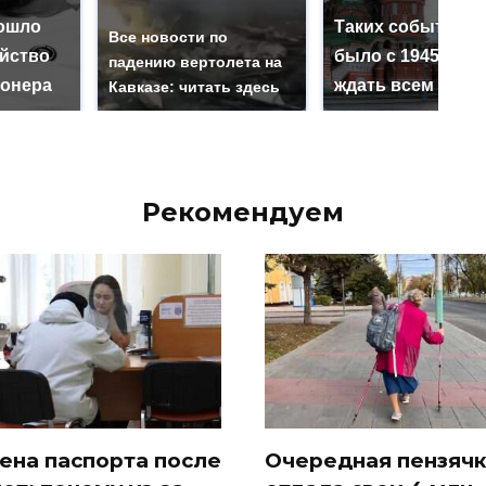
ошло
Таких событий н
Все новости по
ийство
было с 1945: чег
падению вертолета на
онера
ждать всем нам?
Кавказе: читать здесь
Рекомендуем
ена паспорта после
Очередная пензяч