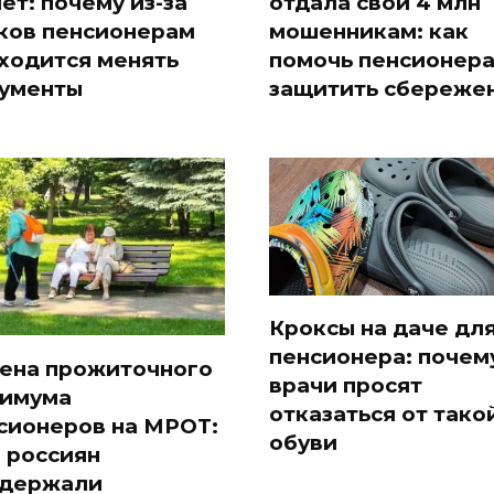
лет: почему из-за
отдала свои 4 млн
ков пенсионерам
мошенникам: как
ходится менять
помочь пенсионер
ументы
защитить сбереже
Кроксы на даче дл
пенсионера: почем
ена прожиточного
врачи просят
имума
отказаться от тако
сионеров на МРОТ:
обуви
 россиян
держали