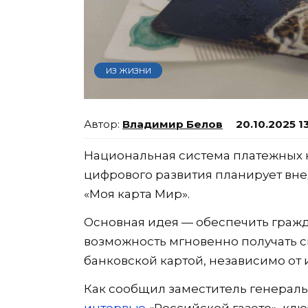
ИЗ ЖИЗНИ
Владимир Белов
20.10.2025 1
Национальная система платежных 
цифрового развития планирует вне
«Моя карта Мир».
Основная идея — обеспечить граж
возможность мгновенно получать с
банковской картой, независимо от 
Как сообщил заместитель генерал
интервью
«Российской газете», кл