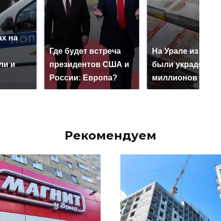
х на
ю
Где будет встреча
На Урале из казн
ли и
президентов США и
были украдены 1
России: Европа?
миллионов рубл
Рекомендуем