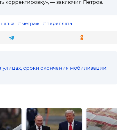
 корректировку», — заключил Петров.
уналка
метраж
переплата
а улицах, сроки окончания мобилизации: