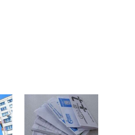
ы
Такую зиму в России
Как выглядит место
8
никто не ждал: как
крушение вертолета на
ей
так?!
Кавказе: смотреть