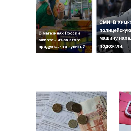
СМИ: В Химка
полицейску
В магазинах России
машину напа
ажиотаж из-за этого
подожгли.
продукта: что купить?