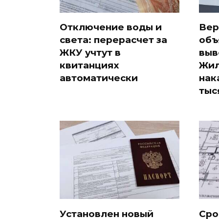
Отключение воды и
Вер
света: перерасчет за
объ
ЖКУ учтут в
выв
квитанциях
Жил
автоматически
нак
тыс
Установлен новый
Сро