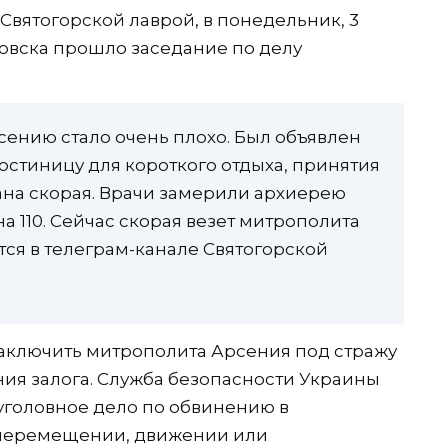
вятогорской лаврой, в понедельник, 3
ровска прошло заседание по делу
сению стало очень плохо. Был объявлен
остиницу для короткого отдыха, принятия
вана скорая. Врачи замерили архиерею
а 110. Сейчас скорая везет митрополита
тся в телеграм-канале Святогорской
аключить митрополита Арсения под стражу
ния залога. Служба безопасности Украины
 уголовное дело по обвинению в
перемещении, движении или