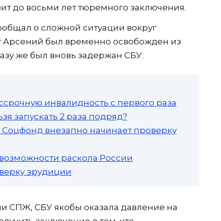
зит до восьми лет тюремного заключения.
ообщал о сложной ситуации вокруг
ит Арсений был временно освобожден из
азу же был вновь задержан СБУ.
ссрочную инвалидность с первого раза
зя запускать 2 раза подряд?
а: Соцфонд внезапно начинает проверку
 возможности раскола России
роверку эрудиции
и СПЖ, СБУ якобы оказала давление на
лучить заключение о том, что