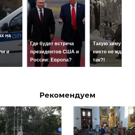
х на
ю
Где будет встреча
Такую зиму в Ро
ли и
президентов США и
никто не ждал: ка
России: Европа?
так?!
Рекомендуем