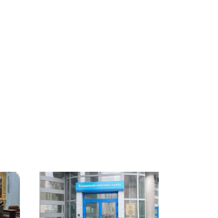
ссии
На Урале из казны
Как выглядит место
к
были украдены 18
крушение вертолета на
миллионов рублей
Кавказе: смотреть