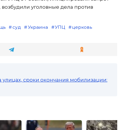
, возбудили уголовные дела против
щь
суд
Украина
УПЦ
церковь
а улицах, сроки окончания мобилизации: