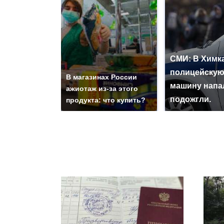
СМИ: В Химка
полицейску
В магазинах России
машину напа
ажиотаж из-за этого
подожгли.
продукта: что купить?