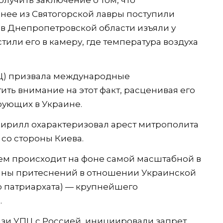
нее из Святогорской лавры поступили
 в Днепропетровской области изъяли у
тили его в камеру, где температура воздуха
.
ПЦ) призвала международные
ть внимание на этот факт, расценивая его
рующих в Украине.
Кирилл охарактеризовал арест митрополита
 со стороны Киева.
м происходит на фоне самой масштабной в
лны притеснений в отношении Украинской
о патриархата) — крупнейшего
.
язи УПЦ с Россией, инициировали запрет