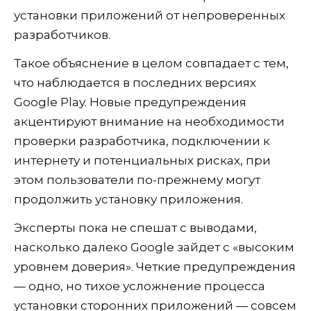
установки приложений от непроверенных
разработчиков.
Такое объяснение в целом совпадает с тем,
что наблюдается в последних версиях
Google Play. Новые предупреждения
акцентируют внимание на необходимости
проверки разработчика, подключении к
интернету и потенциальных рисках, при
этом пользователи по-прежнему могут
продолжить установку приложения.
Эксперты пока не спешат с выводами,
насколько далеко Google зайдет с «высоким
уровнем доверия». Четкие предупреждения
— одно, но тихое усложнение процесса
установки сторонних приложений — совсем