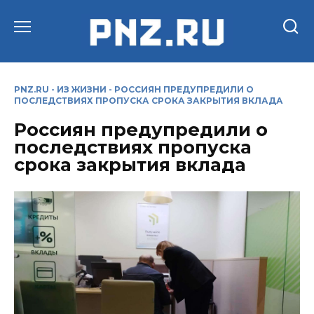
Перейти
к
содержанию
PNZ.RU
-
ИЗ ЖИЗНИ
-
РОССИЯН ПРЕДУПРЕДИЛИ О
ПОСЛЕДСТВИЯХ ПРОПУСКА СРОКА ЗАКРЫТИЯ ВКЛАДА
Россиян предупредили о
последствиях пропуска
срока закрытия вклада