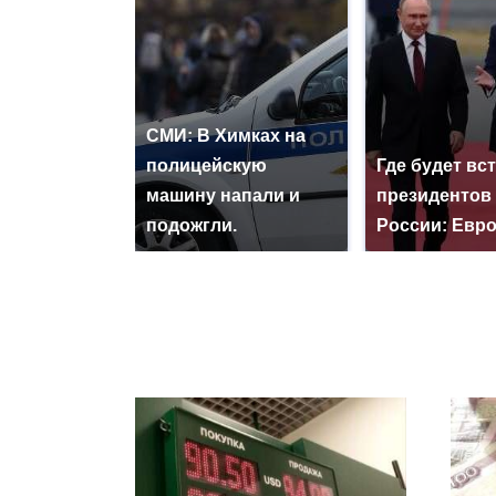
СМИ: В Химках на
полицейскую
Где будет вс
машину напали и
президентов
подожгли.
России: Евр