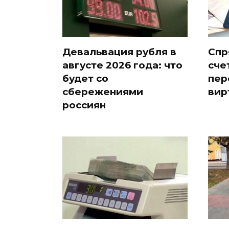
Девальвация рубля в
Спр
августе 2026 года: что
сче
будет со
пер
сбережениями
вир
россиян