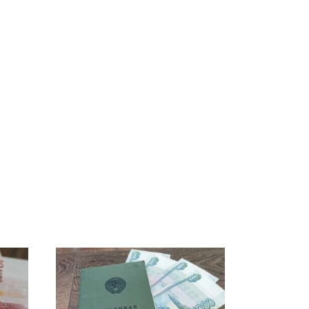
ы
Не ешьте эту
Как выглядит место
8
готовую еду из
крушение вертолета на
ей
магазина: список
Кавказе: смотреть