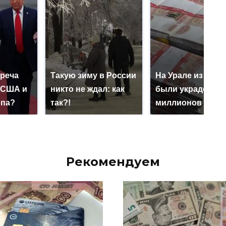
треча
Такую зиму в России
На Урале из казн
 США и
никто не ждал: как
были украдены 1
опа?
так?!
миллионов рубл
Рекомендуем