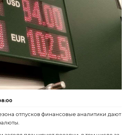
08:00
езона отпусков финансовые аналитики дают
валюты.
и загодя планируют поездки, в том числе за