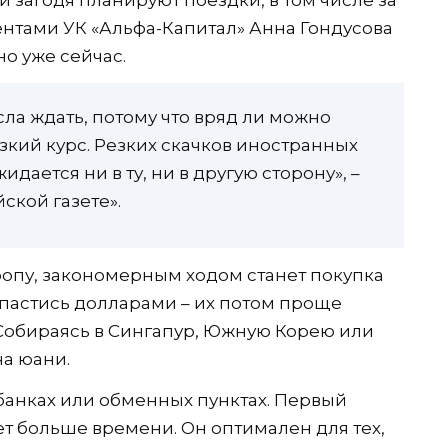
ентами УК «Альфа-Капитал» Анна Гондусова
но уже сейчас.
ла ждать, потому что вряд ли можно
зкий курс. Резких скачков иностранных
ается ни в ту, ни в другую сторону», –
ской газете».
ропу, закономерным ходом станет покупка
апастись долларами – их потом проще
 Собираясь в Сингапур, Южную Корею или
на юани.
 банках или обменных пунктах. Первый
ет больше времени. Он оптимален для тех,