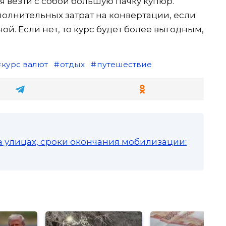
ся везти с собой большую пачку купюр.
полнительных затрат на конвертации, если
ой. Если нет, то курс будет более выгодным,
курс валют
отдых
путешествие
а улицах, сроки окончания мобилизации: