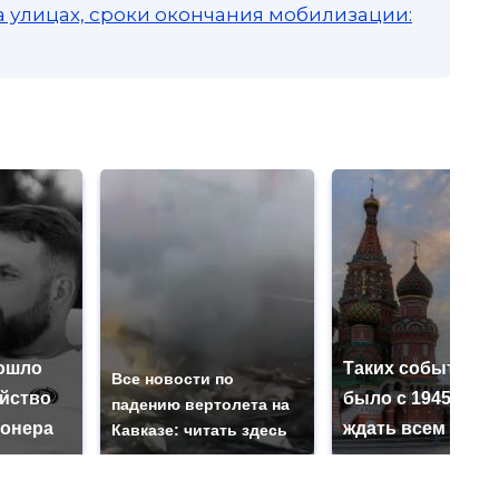
а улицах, сроки окончания мобилизации:
ошло
Таких событий н
Все новости по
ийство
было с 1945: чег
падению вертолета на
онера
ждать всем нам?
Кавказе: читать здесь