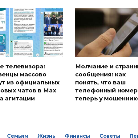
е телевизора:
Молчание и стран
зенцы массово
сообщения: как
ут из официальных
понять, что ваш
овых чатов в Max
телефонный номер
за агитации
теперь у мошенник
Семьям
Жизнь
Финансы
Советы
Пе