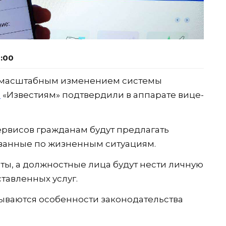
9:00
я масштабным изменением системы
ю
«Известиям» подтвердили в аппарате вице-
рвисов гражданам будут предлагать
ванные по жизненным ситуациям.
рты, а должностные лица будут нести личную
ставленных услуг.
тываются особенности законодательства