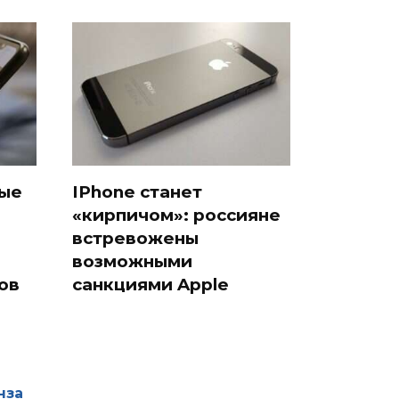
ные
IPhone станет
«кирпичом»: россияне
встревожены
возможными
ов
санкциями Apple
нза