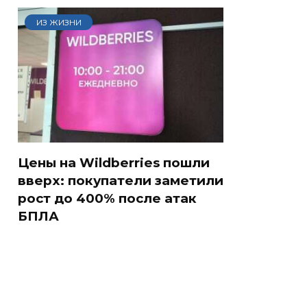
ИЗ ЖИЗНИ
Цены на Wildberries пошли
вверх: покупатели заметили
рост до 400% после атак
СМИ: В Химках на
БПЛА
е
полицейскую
В магазинах России
о
машину напали и
ажиотаж из-за этого
подожгли.
продукта: что купить?