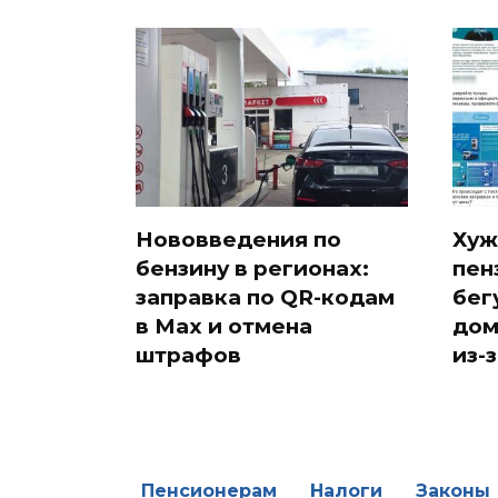
Нововведения по
Хуж
бензину в регионах:
пен
заправка по QR-кодам
бег
в Max и отмена
дом
штрафов
из-
Пенсионерам
Налоги
Законы