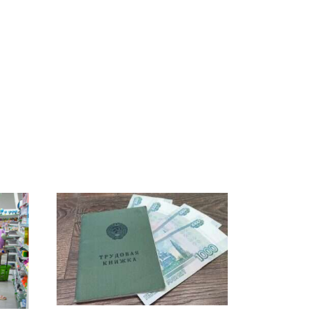
а
На Урале из казны
Как выглядит место
А и
были украдены 18
крушение вертолета на
миллионов рублей
Кавказе: смотреть