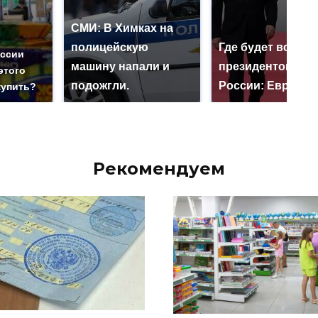
СМИ: В Химках на
полицейскую
Где будет встреч
оссии
машину напали и
президентов СШ
этого
подожгли.
России: Европа?
купить?
Рекомендуем