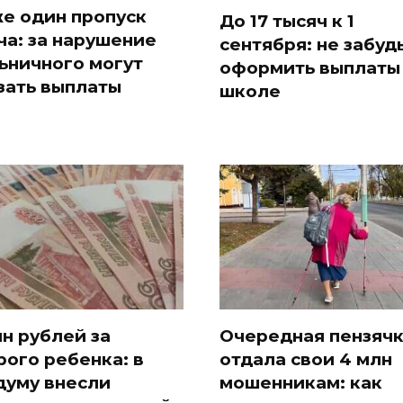
е один пропуск
До 17 тысяч к 1
ча: за нарушение
сентября: не забуд
ьничного могут
оформить выплаты
зать выплаты
школе
лн рублей за
Очередная пензяч
рого ребенка: в
отдала свои 4 млн
думу внесли
мошенникам: как