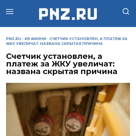
Перейти
к
содержанию
PNZ.RU
-
ИЗ ЖИЗНИ
-
СЧЕТЧИК УСТАНОВЛЕН, А ПЛАТЕЖ ЗА
ЖКУ УВЕЛИЧАТ: НАЗВАНА СКРЫТАЯ ПРИЧИНА
Счетчик установлен, а
платеж за ЖКУ увеличат:
названа скрытая причина