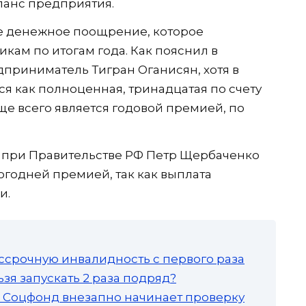
ланс предприятия.
ое денежное поощрение, которое
кам по итогам года. Как пояснил в
дприниматель Тигран Оганисян, хотя в
я как полноценная, тринадцатая по счету
аще всего является годовой премией, по
 при Правительстве РФ Петр Щербаченко
вогодней премией, так как выплата
и.
ссрочную инвалидность с первого раза
зя запускать 2 раза подряд?
а: Соцфонд внезапно начинает проверку