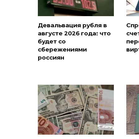
Девальвация рубля в
Спр
августе 2026 года: что
сче
будет со
пер
сбережениями
вир
россиян