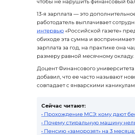
чтобы не нарушить финансовый ба
13-я зарплата — это дополнительн
работодатель выплачивает сотрудни
интервью
«Российской газете» пре
обиходе эта сумма и воспринимаетс
зарплата за год, на практике она ч
размеру равной месячному окладу.
Доцент Финансового университета
добавил, что ее часто называют но
совпадает с январскими каникулам
Сейчас читают:
• Прохождение МСЭ: кому дают бе
• Почему стиральную машину нель
• Пенсию «заморозят» на 3 месяц