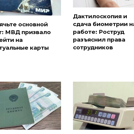
Дактилоскопия и
сдача биометрии н
ячьте основной
работе: Роструд
т: МВД призвало
разъяснил права
ейти на
сотрудников
туальные карты