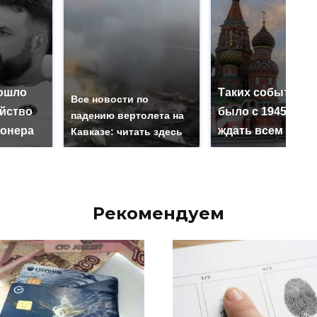
ошло
Таких событий н
Все новости по
ийство
было с 1945: чег
падению вертолета на
онера
ждать всем нам?
Кавказе: читать здесь
Рекомендуем