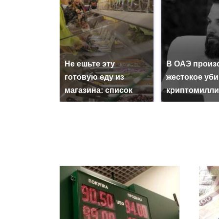
Не ешьте эту
В ОАЭ произ
готовую еду из
жестокое уб
магазина: список
криптомилли