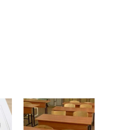
СМИ: В Химках на
е
полицейскую
В магазинах России
о
машину напали и
ажиотаж из-за этого
подожгли.
продукта: что купить?