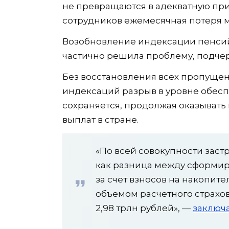
не превращаются в адекватную при
сотрудников ежемесячная потеря мо
Возобновление индексации пенсий
частично решила проблему, подче
Без восстановления всех пропущенн
индексаций разрыв в уровне обес
сохраняется, продолжая оказыват
выплат в стране.
«По всей совокупности зас
как разница между сформ
за счет взносов на накопит
объемом расчетного страхов
2,98 трлн рублей», —
заключ