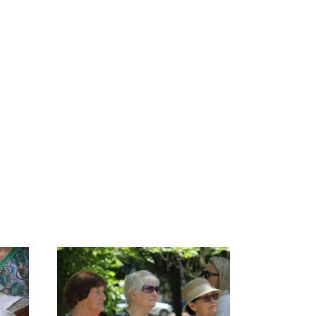
ссии
Не ешьте эту
В ОАЭ произошло
к
готовую еду из
жестокое убийство
магазина: список
криптомиллионера