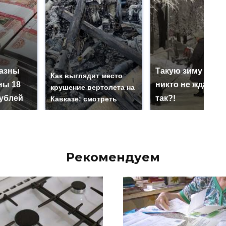
казны
Такую зиму в Ро
Как выглядит место
ны 18
никто не ждал: ка
крушение вертолета на
ублей
так?!
Кавказе: смотреть
Рекомендуем