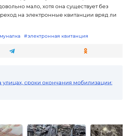
довольно мало, хотя она существует без
ереход на электронные квитанции вряд ли
муналка
электронная квитанция
а улицах, сроки окончания мобилизации: