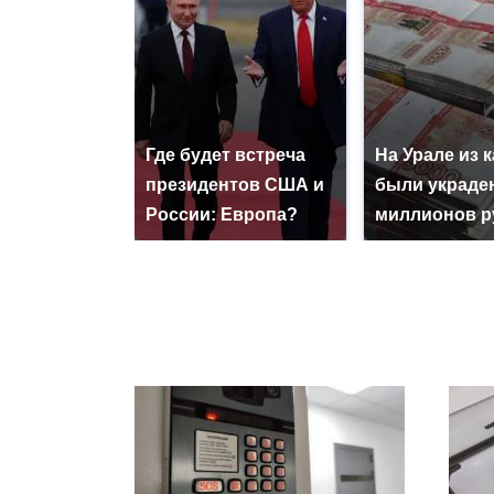
Где будет встреча
На Урале из 
президентов США и
были украде
России: Европа?
миллионов р