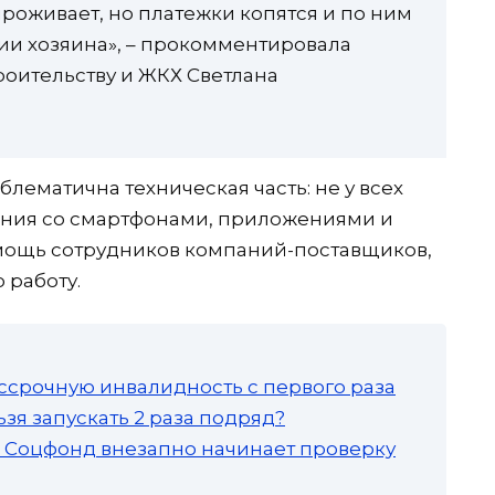
 проживает, но платежки копятся и по ним
вии хозяина», – прокомментировала
роительству и ЖКХ Светлана
блематична техническая часть: не у всех
ния со смартфонами, приложениями и
омощь сотрудников компаний-поставщиков,
 работу.
ссрочную инвалидность с первого раза
зя запускать 2 раза подряд?
а: Соцфонд внезапно начинает проверку