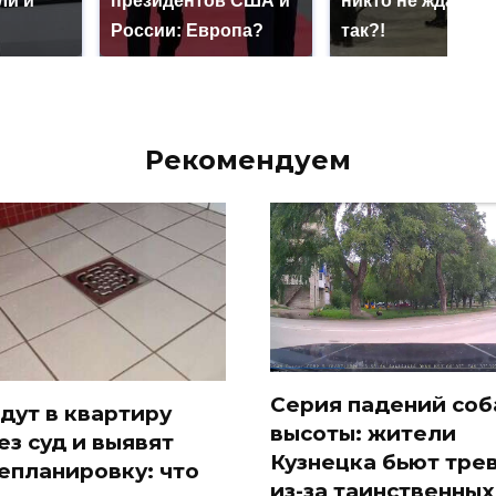
ли и
президентов США и
никто не ждал: ка
России: Европа?
так?!
Рекомендуем
Серия падений соб
дут в квартиру
высоты: жители
ез суд и выявят
Кузнецка бьют тре
епланировку: что
из-за таинственных