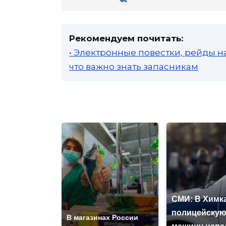
Рекомендуем почитать:
• Электронные повестки, рейды н
что важно знать запасникам
СМИ: В Химка
полицейску
В магазинах России