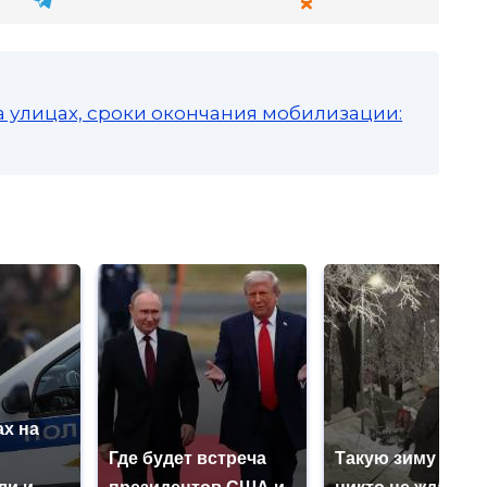
а улицах, сроки окончания мобилизации:
х на
ю
Где будет встреча
Такую зиму в Ро