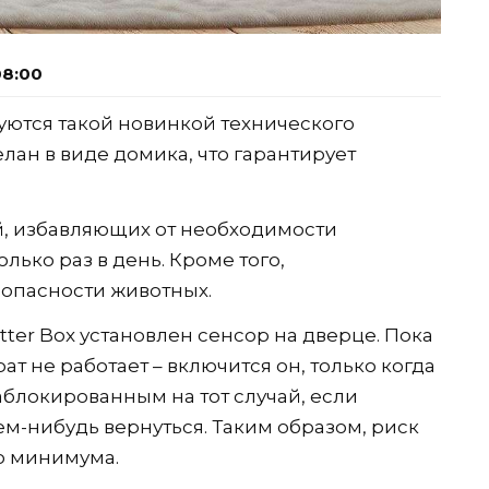
08:00
ются такой новинкой технического
елан в виде домика, что гарантирует
, избавляющих от необходимости
лько раз в день. Кроме того,
зопасности животных.
Litter Box установлен сенсор на дверце. Пока
т не работает – включится он, только когда
заблокированным на тот случай, если
-нибудь вернуться. Таким образом, риск
о минимума.