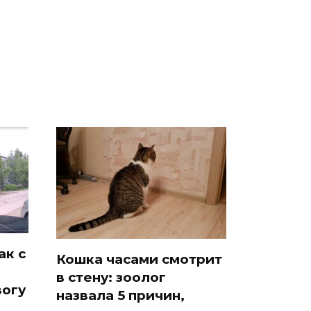
к
были украдены 18
крушение вертолета на
миллионов рублей
Кавказе: смотреть
ак с
Кошка часами смотрит
в стену: зоолог
вогу
назвала 5 причин,