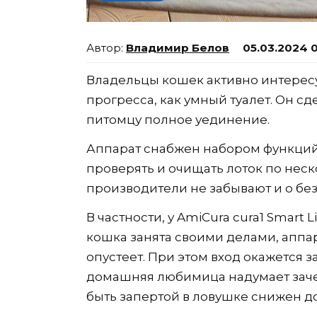
Владимир Белов
05.03.2024 
Владельцы кошек активно интересу
прогресса, как умный туалет. Он сд
питомцу полное уединение.
Аппарат снабжен набором функций
проверять и очищать лоток по неско
производители не забывают и о бе
В частности, у AmiCura cura1 Smart 
кошка занята своими делами, аппара
опустеет. При этом вход окажется 
домашняя любимица надумает зачем
быть запертой в ловушке снижен д