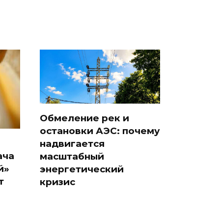
Обмеление рек и
остановки АЭС: почему
надвигается
ача
масштабный
й»
энергетический
т
кризис