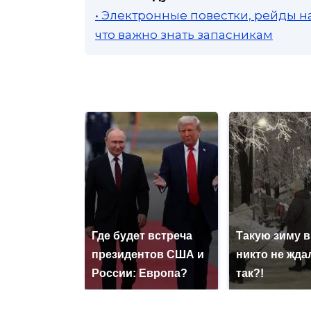
• Электронные повестки, рейды н
что важно знать запасникам
Где будет встреча
Такую зиму в
президентов США и
никто не ждал
России: Европа?
так?!