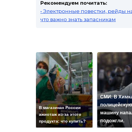
Рекомендуем почитать:
• Электронные повестки, рейды н
что важно знать запасникам
СМИ: В Химка
полицейску
В магазинах России
машину напа
ажиотаж из-за этого
подожгли.
продукта: что купить?