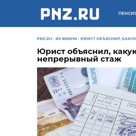
Перейти
к
ПЕНСИ
содержанию
PNZ.RU
-
ИЗ ЖИЗНИ
-
ЮРИСТ ОБЪЯСНИЛ, КАКУ
Юрист объяснил, каку
непрерывный стаж