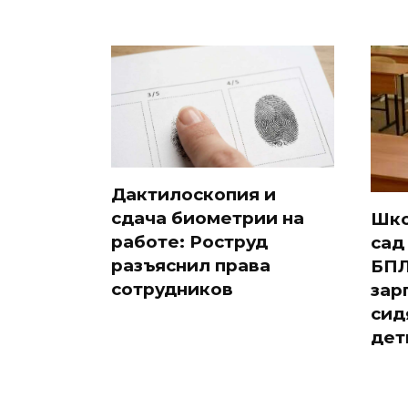
Дактилоскопия и
сдача биометрии на
Шко
работе: Роструд
сад
разъяснил права
БПЛ
сотрудников
зар
сид
дет