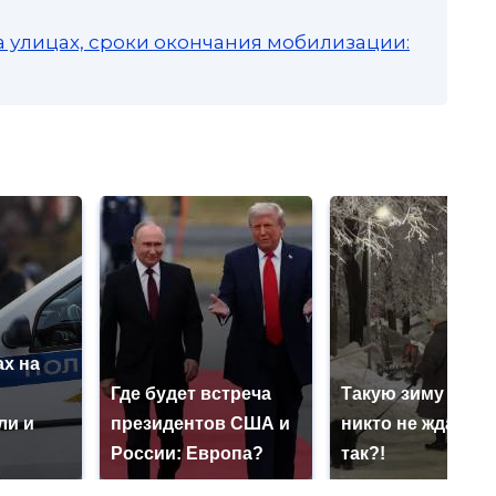
а улицах, сроки окончания мобилизации:
х на
ю
Где будет встреча
Такую зиму в Ро
ли и
президентов США и
никто не ждал: ка
России: Европа?
так?!