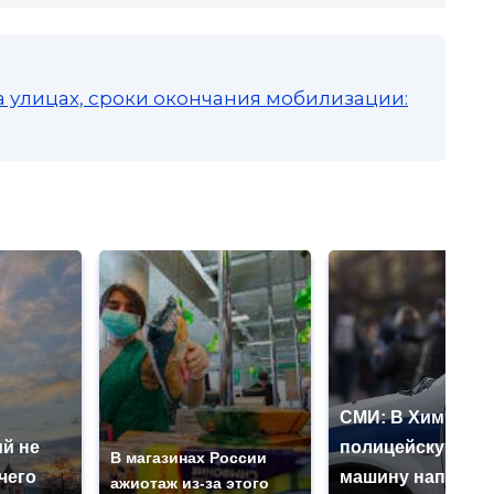
а улицах, сроки окончания мобилизации:
СМИ: В Химках н
й не
полицейскую
В магазинах России
чего
машину напали и
ажиотаж из-за этого