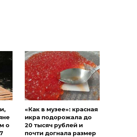
России: Европа?
так?!
и,
«Как в музее»: красная
яне
икра подорожала до
м о
20 тысяч рублей и
7
почти догнала размер