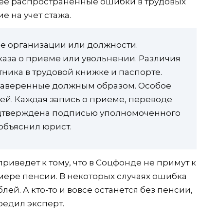
ее распространенные ошибки в трудовых
е на учет стажа.
е организации или должности.
каза о приеме или увольнении. Различия
тника в трудовой книжке и паспорте.
заверенные должным образом. Особое
ей. Каждая запись о приеме, переводе
одтверждена подписью уполномоченного
объяснил юрист.
риведет к тому, что в Соцфонде не примут к
азмере пенсии. В некоторых случаях ошибка
лей. А кто-то и вовсе останется без пенсии,
предил эксперт.