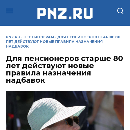
Перейти
к
содержанию
PNZ.RU
-
ПЕНСИОНЕРАМ
-
ДЛЯ ПЕНСИОНЕРОВ СТАРШЕ 80
ЛЕТ ДЕЙСТВУЮТ НОВЫЕ ПРАВИЛА НАЗНАЧЕНИЯ
НАДБАВОК
Для пенсионеров старше 80
лет действуют новые
правила назначения
надбавок