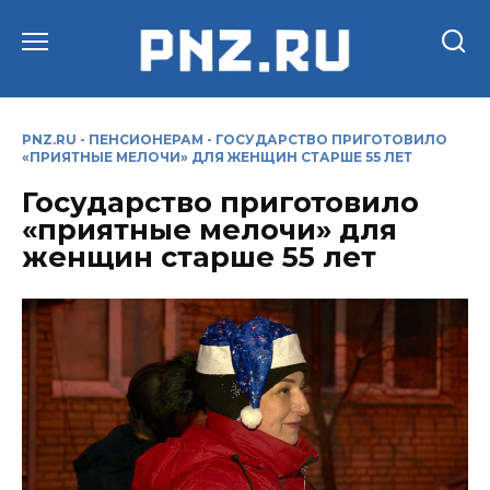
Перейти
к
содержанию
PNZ.RU
-
ПЕНСИОНЕРАМ
-
ГОСУДАРСТВО ПРИГОТОВИЛО
«ПРИЯТНЫЕ МЕЛОЧИ» ДЛЯ ЖЕНЩИН СТАРШЕ 55 ЛЕТ
Государство приготовило
«приятные мелочи» для
женщин старше 55 лет