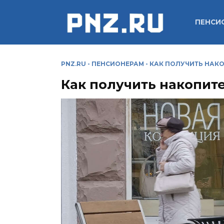
Перейти
к
ПЕНСИ
содержанию
PNZ.RU
-
ПЕНСИОНЕРАМ
-
КАК ПОЛУЧИТЬ НАКО
Как получить накопит