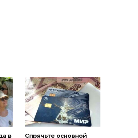
а
Где будет встреча
На Урале из казны
президентов США и
были украдены 18
России: Европа?
миллионов рублей
да в
Спрячьте основной