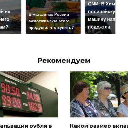
СМИ: В Химках н
й не
полицейскую
В магазинах России
чего
машину напали и
ажиотаж из-за этого
нам?
подожгли.
продукта: что купить?
Рекомендуем
альвация рубля в
Какой размер вкла