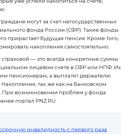
орые уже успели накопиться на счете,
ю.
раждане могут за счет негосударственных
ального фонда России (СФР). Такие фонды
его прирастает будущая пенсия. Кроме того,
ормировать накопления самостоятельно.
т страховой — это всегда конкретные суммы
ециальном лицевом счете в СФР или НПФ. Их
им пенсионерам, а выплатят держателю
. Накопления, так же как на банковском
м. При возникновении проблем у фонда
ранее портал PNZ.RU.
ссрочную инвалидность с первого раза