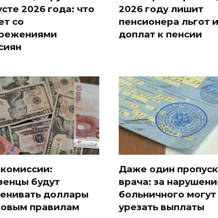
усте 2026 года: что
2026 году лишит
ет со
пенсионера льгот 
режениями
доплат к пенсии
сиян
 комиссии:
Даже один пропуск
зенцы будут
врача: за нарушени
енивать доллары
больничного могут
новым правилам
урезать выплаты