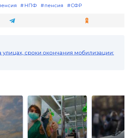
пенсия
НПФ
пенсия
СФР
а улицах, сроки окончания мобилизации: