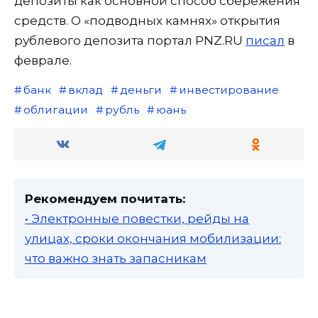
депозиты как основной способ сбережения
средств. О «подводных камнях» открытия
рублевого депозита портал PNZ.RU
писал
в
феврале.
банк
вклад
деньги
инвестирование
облигации
рубль
юань
Рекомендуем почитать:
• Электронные повестки, рейды на
улицах, сроки окончания мобилизации:
что важно знать запасникам