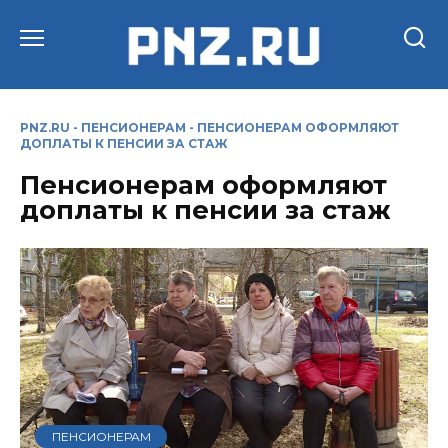
Перейти
к
содержанию
PNZ.RU
-
ПЕНСИОНЕРАМ
-
ПЕНСИОНЕРАМ ОФОРМЛЯЮТ
ДОПЛАТЫ К ПЕНСИИ ЗА СТАЖ
Пенсионерам оформляют
доплаты к пенсии за стаж
ПЕНСИОНЕРАМ