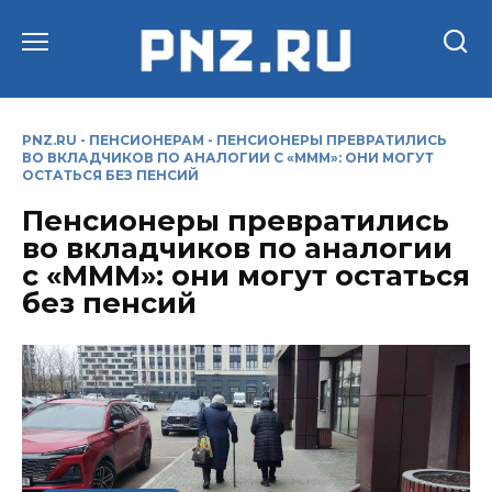
Перейти
к
содержанию
PNZ.RU
-
ПЕНСИОНЕРАМ
-
ПЕНСИОНЕРЫ ПРЕВРАТИЛИСЬ
ВО ВКЛАДЧИКОВ ПО АНАЛОГИИ С «МММ»: ОНИ МОГУТ
ОСТАТЬСЯ БЕЗ ПЕНСИЙ
Пенсионеры превратились
во вкладчиков по аналогии
с «МММ»: они могут остаться
без пенсий