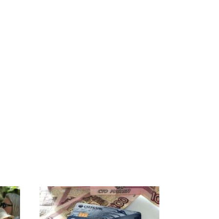
СМИ: В Химках на
е
полицейскую
В магазинах России
о
машину напали и
ажиотаж из-за этого
подожгли.
продукта: что купить?