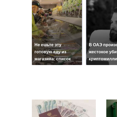
Не ешьте эту
В ОАЭ произ
готовую еду из
жестокое уб
магазина: список
криптомилли