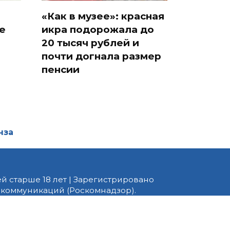
«Как в музее»: красная
е
икра подорожала до
20 тысяч рублей и
почти догнала размер
пенсии
нза
й старше 18 лет | Зарегистрировано
 коммуникаций (Роскомнадзор).
едактор — Белов В.Ю. Телефон
 информационные и авторские
ено. При перепечатке