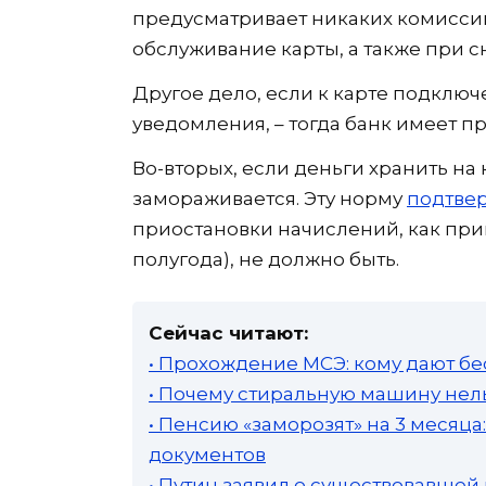
предусматривает никаких комиссий
обслуживание карты, а также при с
Другое дело, если к карте подклю
уведомления, – тогда банк имеет п
Во-вторых, если деньги хранить на 
замораживается. Эту норму
подтве
приостановки начислений, как пр
полугода), не должно быть.
Сейчас читают:
• Прохождение МСЭ: кому дают бе
• Почему стиральную машину нель
• Пенсию «заморозят» на 3 месяц
документов
• Путин заявил о существовавшей