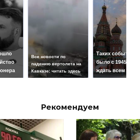
ошло
Таких событий н
Все новости по
ийство
было с 1945: чег
падению вертолета на
онера
ждать всем нам?
Кавказе: читать здесь
Рекомендуем