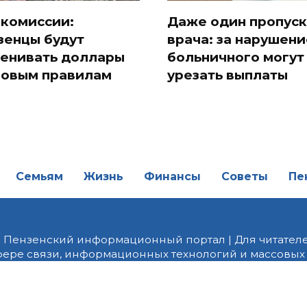
 комиссии:
Даже один пропуск
зенцы будут
врача: за нарушени
енивать доллары
больничного могут
новым правилам
урезать выплаты
Семьям
Жизнь
Финансы
Советы
Пе
| Пензенский информационный портал | Для читателе
фере связи, информационных технологий и массовых
от 18.02.2022 года. Учредитель ООО «ПНЗ». Главный р
fice@penzainform.ru | На портале PNZ.RU размещаются
орских материалов без разрешения редакции запрещ