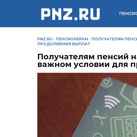
Перейти
к
ПЕНСИ
содержанию
PNZ.RU
-
ПЕНСИОНЕРАМ
-
ПОЛУЧАТЕЛЯМ ПЕНС
ПРОДОЛЖЕНИЯ ВЫПЛАТ
Получателям пенсий н
важном условии для 