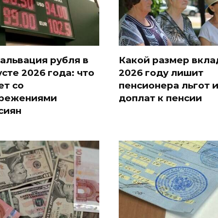
альвация рубля в
Какой размер вкла
усте 2026 года: что
2026 году лишит
ет со
пенсионера льгот 
режениями
доплат к пенсии
сиян