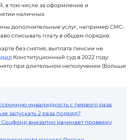
, в том числе за оформление и
нятии наличных.
чены дополнительные услуг, например СМС-
раво списывать плату в общем порядке.
карте без снятия, выплата пенсии не
рдил
Конституционный суд в 2022 году:
инято при длительном неполучении (больше
ссрочную инвалидность с первого раза
зя запускать 2 раза подряд?
а: Соцфонд внезапно начинает проверку
 возможности раскола России