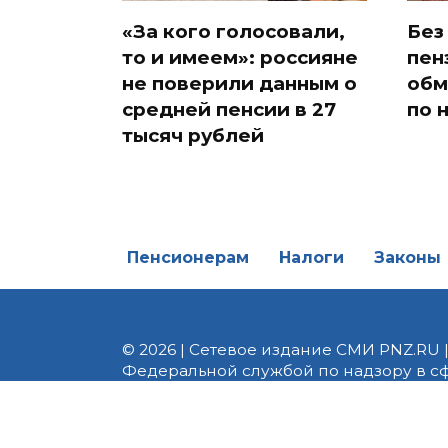
«За кого голосовали,
Без
то и имеем»: россияне
пен
не поверили данным о
обм
средней пенсии в 27
по 
тысяч рублей
Пенсионерам
Налоги
Законы
© 2026 | Сетевое издание СМИ PNZ.RU 
Федеральной службой по надзору в с
Реестровая запись ЭЛ № ФС 77 - 82747 
редакции 8 (8412) 238-002, e-mail: of
материалы. Любое использование авт