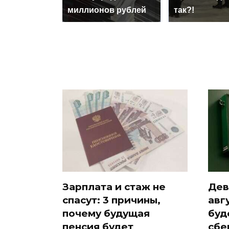
миллионов рублей
так?!
Зарплата и стаж не
Дев
спасут: 3 причины,
авг
почему будущая
буд
пенсия будет
сбе