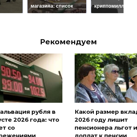
магазина: список
криптомиллионе
Рекомендуем
альвация рубля в
Какой размер вкла
усте 2026 года: что
2026 году лишит
ет со
пенсионера льгот 
режениями
доплат к пенсии