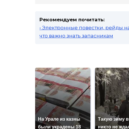
Рекомендуем почитать:
• Электронные повестки, рейды н
что важно знать запасникам
На Урале из казны
Такую зиму в
были украдены 18
никто не ждал