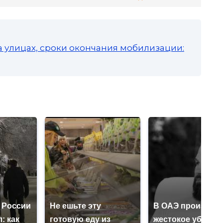
а улицах, сроки окончания мобилизации:
 России
Не ешьте эту
В ОАЭ произошл
: как
готовую еду из
жестокое убийст