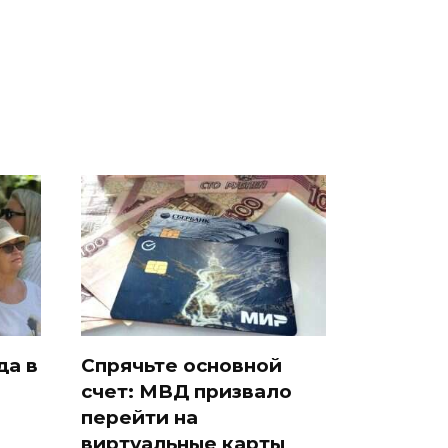
ра
ждать всем нам?
Кавказе: читать здесь
да в
Спрячьте основной
счет: МВД призвало
и
перейти на
виртуальные карты