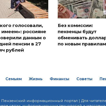
 кого голосовали,
Без комиссии:
и имеем»: россияне
пензенцы будут
поверили данным о
обменивать долла
дней пенсии в 27
по новым правилам
яч рублей
Семьям
Жизнь
Финансы
Советы
Пе
| Пензенский информационный портал | Для читателе
фере связи, информационных технологий и массовых