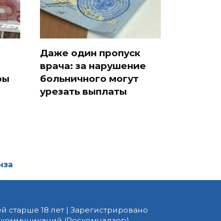
Даже один пропуск
врача: за нарушение
ры
больничного могут
урезать выплаты
нза
й старше 18 лет | Зарегистрировано
 коммуникаций (Роскомнадзор).