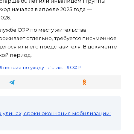
старше 80 лет или инвалидом I группы
уход начался в апреле 2025 года —
026.
службе СФР по месту жительства
роживает отдельно, требуется письменное
гося или его представителя. В документе
акой период.
пенсия по уходу
стаж
СФР
а улицах, сроки окончания мобилизации: