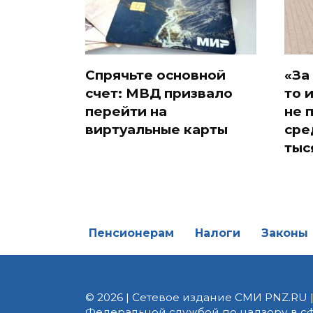
Спрячьте основной
«За
счет: МВД призвало
то 
перейти на
не 
виртуальные карты
сре
тыс
Пенсионерам
Налоги
Законы
© 2026 | Сетевое издание СМИ PNZ.RU 
Федеральной службой по надзору в с