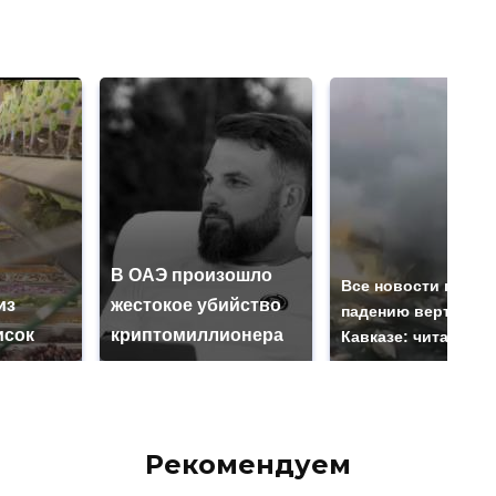
В ОАЭ произошло
Все новости по
из
жестокое убийство
падению вертолета
исок
криптомиллионера
Кавказе: читать зд
Рекомендуем