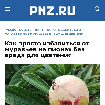
Перейти
к
содержанию
PNZ.RU
-
СОВЕТЫ
-
КАК ПРОСТО ИЗБАВИТЬСЯ ОТ
МУРАВЬЕВ НА ПИОНАХ БЕЗ ВРЕДА ДЛЯ ЦВЕТЕНИЯ
Как просто избавиться от
муравьев на пионах без
вреда для цветения