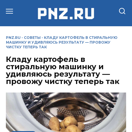
Перейти
к
содержанию
PNZ.RU
-
СОВЕТЫ
-
КЛАДУ КАРТОФЕЛЬ В СТИРАЛЬНУЮ
МАШИНКУ И УДИВЛЯЮСЬ РЕЗУЛЬТАТУ — ПРОВОЖУ
ЧИСТКУ ТЕПЕРЬ ТАК
Кладу картофель в
стиральную машинку и
удивляюсь результату —
провожу чистку теперь так