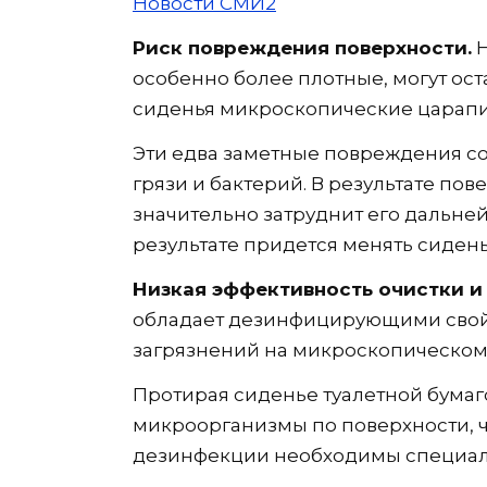
Новости СМИ2
Риск повреждения поверхности.
Н
особенно более плотные, могут ост
сиденья микроскопические царап
Эти едва заметные повреждения со
грязи и бактерий. В результате пов
значительно затруднит его дальне
результате придется менять сидень
Низкая эффективность очистки и
обладает дезинфицирующими свойс
загрязнений на микроскопическом
Протирая сиденье туалетной бумаг
микроорганизмы по поверхности, ч
дезинфекции необходимы специал