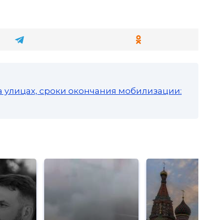
з
а улицах, сроки окончания мобилизации: