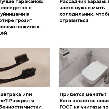
лучше тараканов:
Рассадник заразы: 
 соседство с
часто нужно мыть
уйницами в
холодильник, чтоб
ртире грозит
отравиться
ровью пожилых
дей
завтрака или
Придется менять?
ле? Раскрыты
Кого коснется нов
бенности чистки
ГОСТ на унитазы по