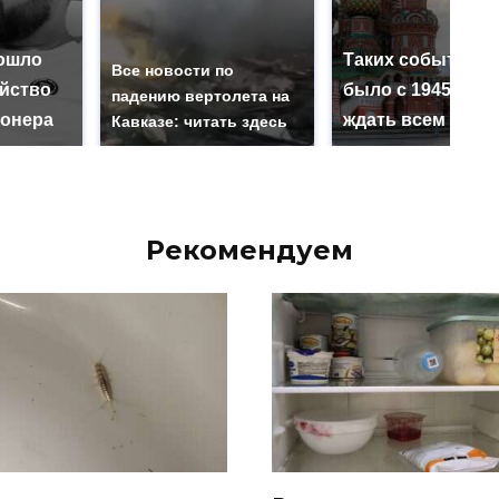
ошло
Таких событий н
Все новости по
ийство
было с 1945: чег
падению вертолета на
онера
ждать всем нам?
Кавказе: читать здесь
Рекомендуем