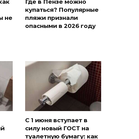
как
Где в Пензе можно
купаться? Популярные
ы не
пляжи признали
опасными в 2026 году
С 1 июня вступает в
ый
силу новый ГОСТ на
туалетную бумагу: как