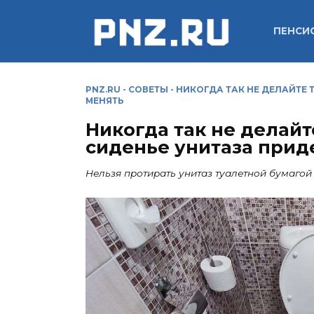
Перейти
к
ПЕНСИ
содержанию
PNZ.RU
-
СОВЕТЫ
-
НИКОГДА ТАК НЕ ДЕЛАЙТЕ 
МЕНЯТЬ
Никогда так не делайт
сиденье унитаза прид
Нельзя протирать унитаз туалетной бумагой