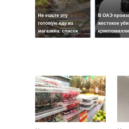
Не ешьте эту
В ОАЭ произ
готовую еду из
жестокое уб
магазина: список
криптомилли