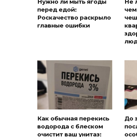
Нужно ли мыть ягоды
Не 
перед едой:
чем
Роскачество раскрыло
чеш
главные ошибки
ква
здо
лю
Как обычная перекись
До 
водорода с блеском
пос
очистит ваш унитаз:
осо