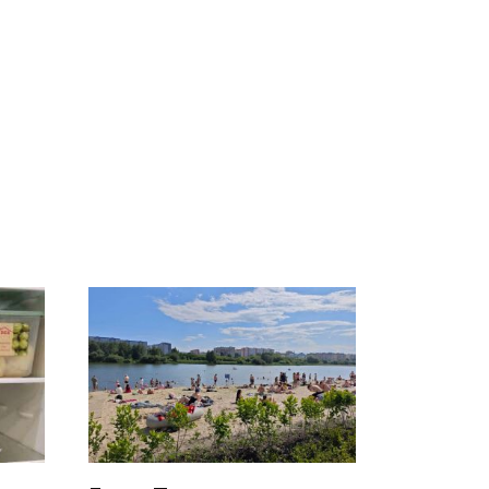
СМИ: В Химках на
е
полицейскую
В магазинах России
о
машину напали и
ажиотаж из-за этого
подожгли.
продукта: что купить?