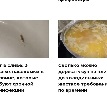
г в сливе: 3
Сколько можно
сных насекомых в
держать суп на пли
овине, которые
до холодильника:
буют срочной
жесткое требован
инфекции
по времени