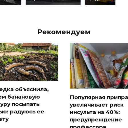
Рекомендуем
едка объяснила,
ем банановую
Популярная припр
уру посыпать
увеличивает риск
ью: радуюсь ее
инсульта на 40%:
ету
предупреждение
профессора