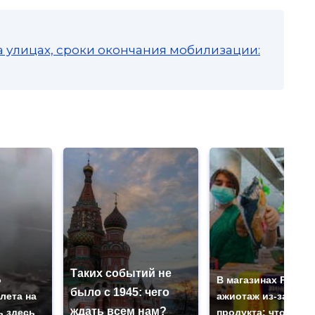
а улицах, сроки окончания мобилизации:
Таких событий не
о
В магазинах Росси
было с 1945: чего
лета на
ажиотаж из-за этог
ждать всем нам?
ь здесь
продукта: что купи