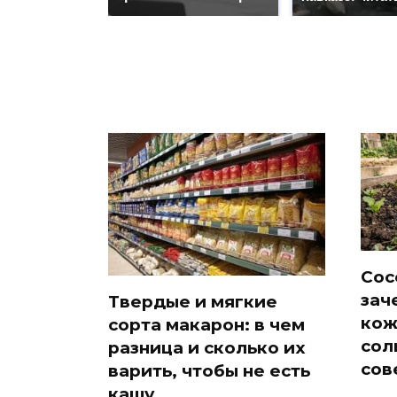
Сос
зач
Твердые и мягкие
кож
сорта макарон: в чем
сол
разница и сколько их
сов
варить, чтобы не есть
кашу