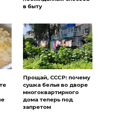
в быту
Прощай, СССР: почему
те
сушка белья во дворе
многоквартирного
ие
дома теперь под
запретом