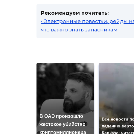
Рекомендуем почитать:
• Электронные повестки, рейды н
что важно знать запасникам
В ОАЭ произошло
Все новости п
жестокое убийство
падению верто
криптомиллионера
Кавказе: читат