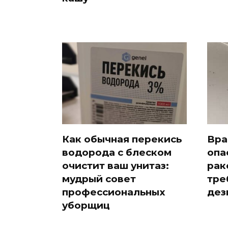
Как обычная перекись
Вра
водорода с блеском
опа
очистит ваш унитаз:
рак
мудрый совет
тре
профессиональных
дез
уборщиц