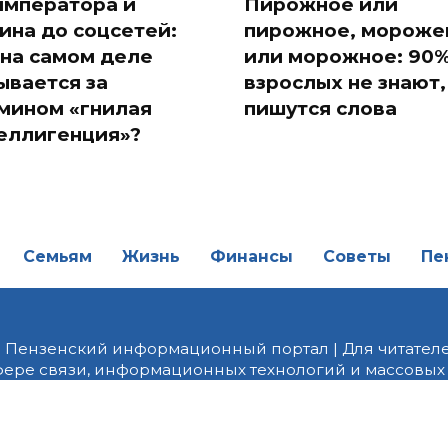
императора и
Пирожное или
ина до соцсетей:
пирожное, мороже
 на самом деле
или морожное: 90
ывается за
взрослых не знают,
мином «гнилая
пишутся слова
еллигенция»?
Семьям
Жизнь
Финансы
Советы
Пе
| Пензенский информационный портал | Для читателе
фере связи, информационных технологий и массовых
от 18.02.2022 года. Учредитель ООО «ПНЗ». Главный р
fice@penzainform.ru | На портале PNZ.RU размещаются
орских материалов без разрешения редакции запрещ