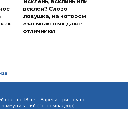
Всклень, всклинь или
ное
всклей? Слово-
%
ловушка, на котором
 как
«засыпаются» даже
отличники
нза
й старше 18 лет | Зарегистрировано
 коммуникаций (Роскомнадзор).
едактор — Белов В.Ю. Телефон
 информационные и авторские
ено. При перепечатке