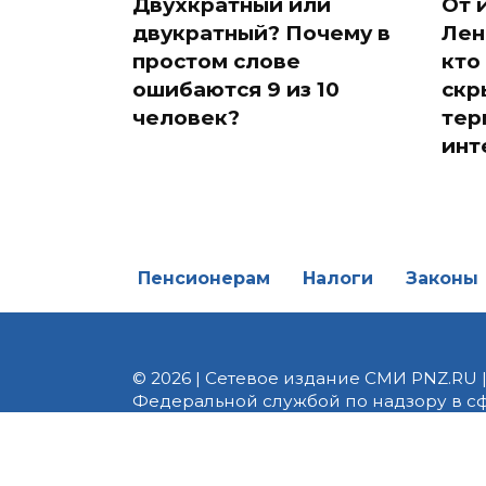
Двухкратный или
От 
двукратный? Почему в
Лен
простом слове
кто
ошибаются 9 из 10
скр
человек?
тер
инт
Пенсионерам
Налоги
Законы
© 2026 | Сетевое издание СМИ PNZ.RU 
Федеральной службой по надзору в с
Реестровая запись ЭЛ № ФС 77 - 82747 
редакции 8 (8412) 238-002, e-mail: of
материалы. Любое использование авт