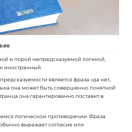
6:00
иной и порой непредсказуемой логикой,
как иностранный.
предсказуемости является фраза «да нет,
языка она может быть совершенно понятной
транца она гарантированно поставит в
щемся логическом противоречии. Фраза
е обычно выражает согласие или