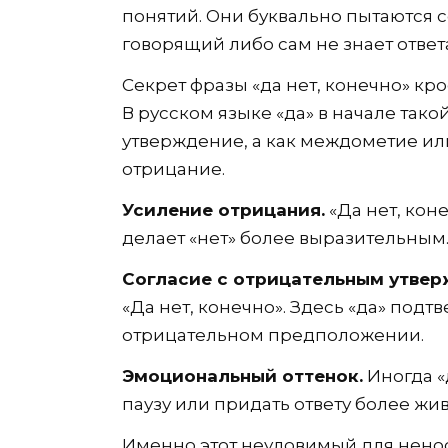
понятий. Они буквально пытаются со
говорящий либо сам не знает ответ
Секрет фразы «да нет, конечно» кро
В русском языке «да» в начале тако
утверждение, а как междометие и
отрицание.
Усиление отрицания.
«Да нет, коне
делает «нет» более выразительным
Согласие с отрицательным утвер
«Да нет, конечно». Здесь «да» подт
отрицательном предположении.
Эмоциональный оттенок.
Иногда «
паузу или придать ответу более жи
Именно этот неуловимый для ненос