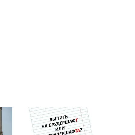
СМИ: В Химках на
полицейскую
Где будет встреча
и
машину напали и
президентов США и
о
подожгли.
России: Европа?
ть?