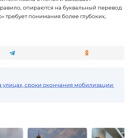
правило, опираются на буквальный перевод
но» требует понимания более глубоких,
а улицах, сроки окончания мобилизации: