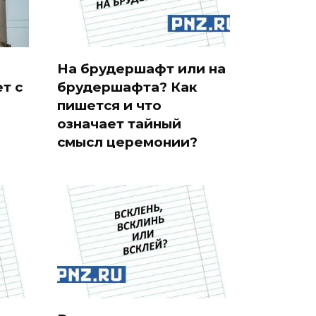
На брудершафт или на
т с
брудершафта? Как
пишется и что
означает тайный
смысл церемонии?