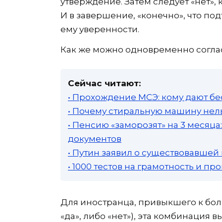
утверждение. Затем следует «нет», 
И в завершение, «конечно», что п
ему уверенности.
Как же можно одновременно соглас
Сейчас читают:
• Прохождение МСЭ: кому дают бе
• Почему стиральную машину нель
• Пенсию «заморозят» на 3 месяц
документов
• Путин заявил о существовавшей
• 1000 тестов на грамотность и п
Для иностранца, привыкшего к бол
«да», либо «нет»), эта комбинация