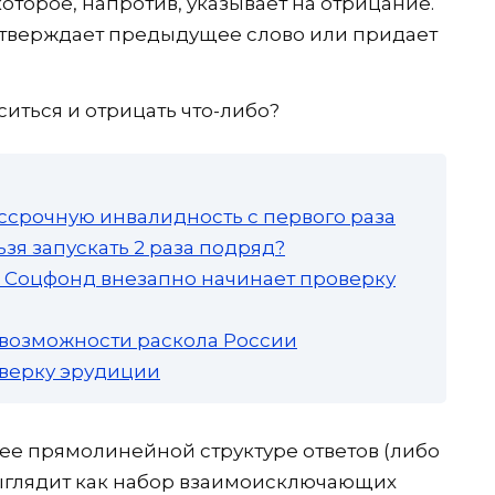
которое, напротив, указывает на отрицание.
одтверждает предыдущее слово или придает
иться и отрицать что-либо?
ссрочную инвалидность с первого раза
зя запускать 2 раза подряд?
а: Соцфонд внезапно начинает проверку
 возможности раскола России
роверку эрудиции
ее прямолинейной структуре ответов (либо
 выглядит как набор взаимоисключающих