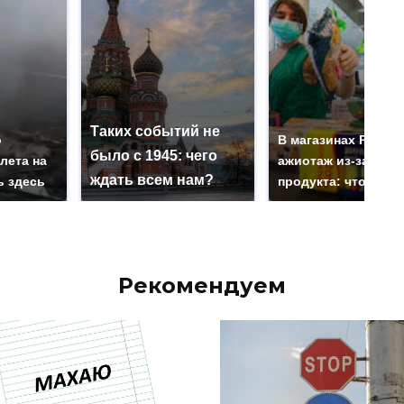
Таких событий не
о
В магазинах Росси
было с 1945: чего
лета на
ажиотаж из-за этог
ждать всем нам?
ь здесь
продукта: что купи
Рекомендуем