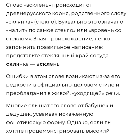
Слово «всклень» происходит от
древнерусского корня, родственного слову
«склянка» (стекло). Буквально это означало
«налить по самое стекло» или «вровень со
стеклом». Зная происхождение, легко
запомнить правильное написание:
представьте стеклянный край сосуда —
скл
янка — в
скл
ень.
Ошибки в этом слове возникают из-за его
редкости в официально-деловом стиле и
преобладания в живой, «уходящей» речи.
Многие слышат это слово от бабушек и
дедушек, усваивая искаженную
фонетическую форму. Однако, если вы
хотите продемонстрировать высокий