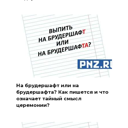
На брудершафт или на
брудершафта? Как пишется и что
означает тайный смысл
церемонии?