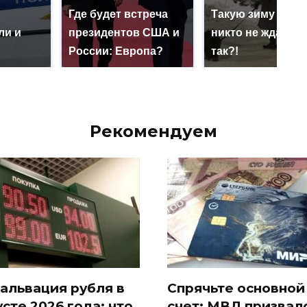
ю
Где будет встреча
Такую зиму в Ро
ли и
президентов США и
никто не ждал: ка
России: Европа?
так?!
Рекомендуем
альвация рубля в
Спрячьте основной
усте 2026 года: что
счет: МВД призвал