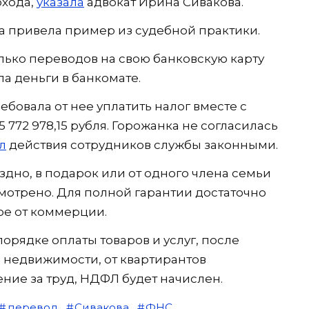
охода,
указала
адвокат Ирина Сивакова.
а привела пример из судебной практики.
ько переводов на свою банковскую карту
а деньги в банкомате.
овала от нее уплатить налог вместе с
 772 978,15 рубля. Горожанка не согласилась
л
действия сотрудников службы законными.
дно, в подарок или от одного члена семьи
смотрено. Для полной гарантии достаточно
ое от коммерции.
порядке оплаты товаров и услуг, после
 недвижимости, от квартирантов
ние за труд, НДФЛ будет начислен.
перевод
Сивакова
ФНС