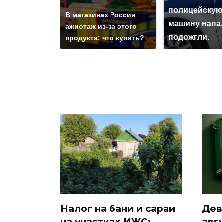
полицейску
В магазинах России
машину напа
ажиотаж из-за этого
подожгли.
продукта: что купить?
Налог на бани и сараи
Дев
на участках ИЖС:
авг