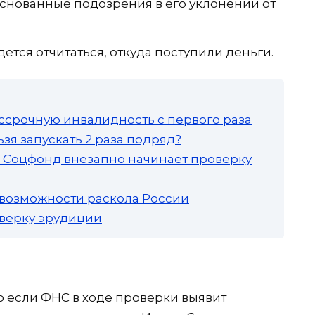
основанные подозрения в его уклонении от
ется отчитаться, откуда поступили деньги.
ссрочную инвалидность с первого раза
зя запускать 2 раза подряд?
а: Соцфонд внезапно начинает проверку
 возможности раскола России
роверку эрудиции
ко если ФНС в ходе проверки выявит