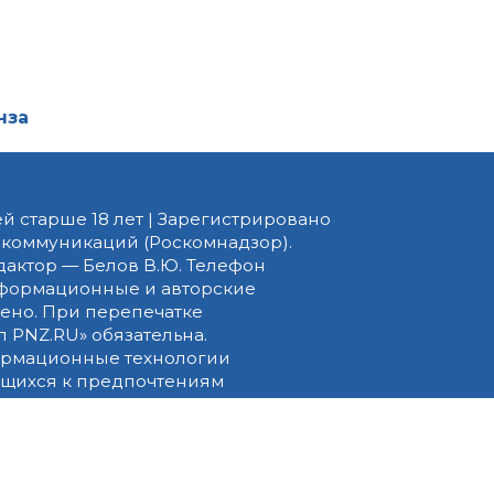
нза
й старше 18 лет | Зарегистрировано
 коммуникаций (Роскомнадзор).
едактор — Белов В.Ю. Телефон
 информационные и авторские
ено. При перепечатке
 PNZ.RU» обязательна.
ормационные технологии
ящихся к предпочтениям
вила применения рекомендательных
ать этот Сайт, вы соглашаетесь с
денциальности
. Срок обработки