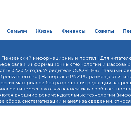
Семьям
Жизнь
Финансы
Советы
Пе
| Пензенский информационный портал | Для читателе
фере связи, информационных технологий и массовых
от 18.02.2022 года. Учредитель ООО «ПНЗ». Главный р
fice@penzainform.ru | На портале PNZ.RU размещаются
орских материалов без разрешения редакции запрещ
алов гиперссылка с указанием «как сообщает портал
ются внешние рекомендательные технологии (инф
 сбора, систематизации и анализа сведений, относ
дящихся на территории Российской Федерации)».
Пра
 Яндекс Метрика и LiveInternet. Продолжая использов
их данных в соответствии с данной
Политикой конфи