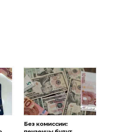
ссии
На Урале из казны
Как выглядит место
к
были украдены 18
крушение вертолета на
миллионов рублей
Кавказе: смотреть
Без комиссии:
о
пензенцы будут