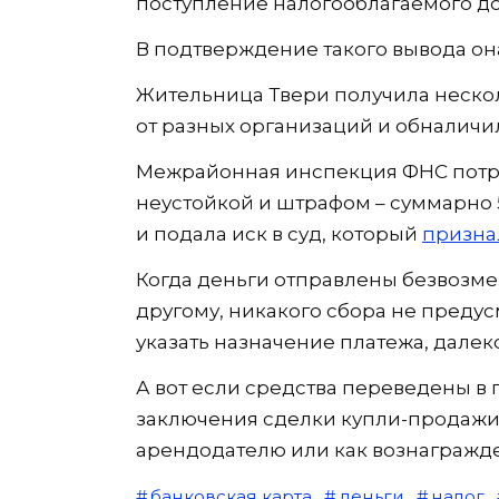
поступление налогооблагаемого д
В подтверждение такого вывода он
Жительница Твери получила нескол
от разных организаций и обналичил
Межрайонная инспекция ФНС потреб
неустойкой и штрафом – суммарно 5
и подала иск в суд, который
призна
Когда деньги отправлены безвозмез
другому, никакого сбора не преду
указать назначение платежа, далек
А вот если средства переведены в 
заключения сделки купли-продажи
арендодателю или как вознагражде
банковская карта
деньги
налог