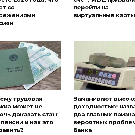
ет со
перейти на
режениями
виртуальные карты
сиян
ему трудовая
Заманивают высок
жка может не
доходностью: назв
очь доказать стаж
два главных призн
 пенсии и как это
вероятных проблем
равить?
банка