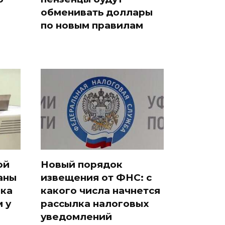
обменивать доллары
по новым правилам
ой
Новый порядок
аны
извещения от ФНС: с
ака
какого числа начнется
 у
рассылка налоговых
уведомлений