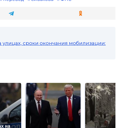
а улицах, сроки окончания мобилизации:
х на