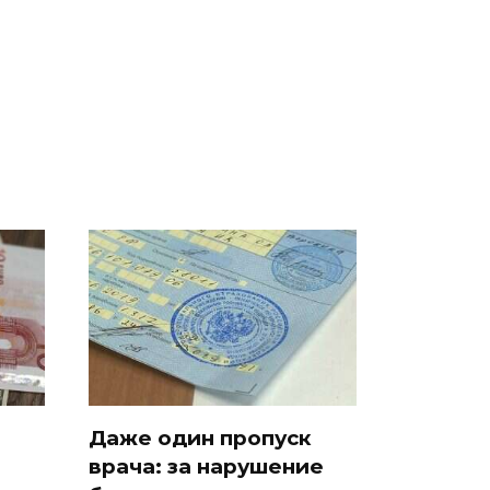
е
полицейскую
В магазинах России
о
машину напали и
ажиотаж из-за этого
подожгли.
продукта: что купить?
Даже один пропуск
врача: за нарушение