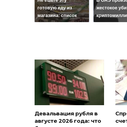
Не ешьте эту
В ОАЭ произ
готовую еду из
жестокое уб
магазина: список
криптомилли
Девальвация рубля в
Спр
августе 2026 года: что
сче