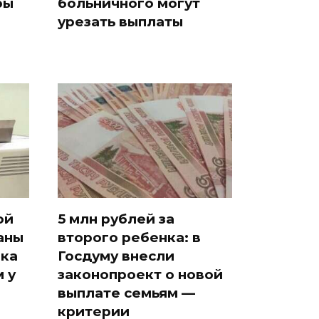
ры
больничного могут
урезать выплаты
ой
5 млн рублей за
аны
второго ребенка: в
ака
Госдуму внесли
 у
законопроект о новой
выплате семьям —
критерии