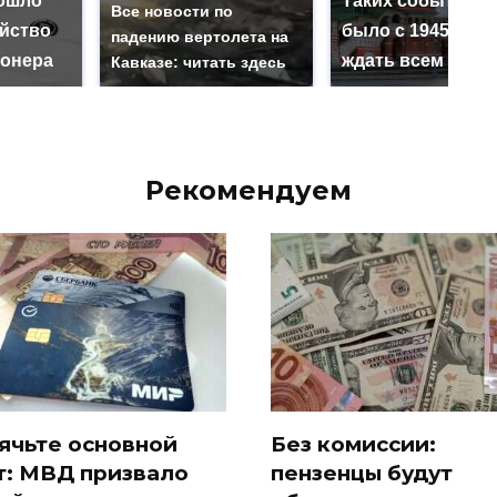
ошло
Таких событий н
Все новости по
ийство
было с 1945: чег
падению вертолета на
онера
ждать всем нам?
Кавказе: читать здесь
Рекомендуем
ячьте основной
Без комиссии:
т: МВД призвало
пензенцы будут