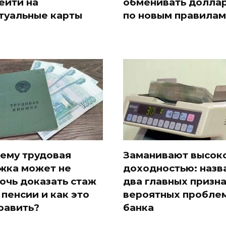
ейти на
обменивать долла
туальные карты
по новым правилам
ему трудовая
Заманивают высок
жка может не
доходностью: назв
очь доказать стаж
два главных призн
 пенсии и как это
вероятных проблем
равить?
банка