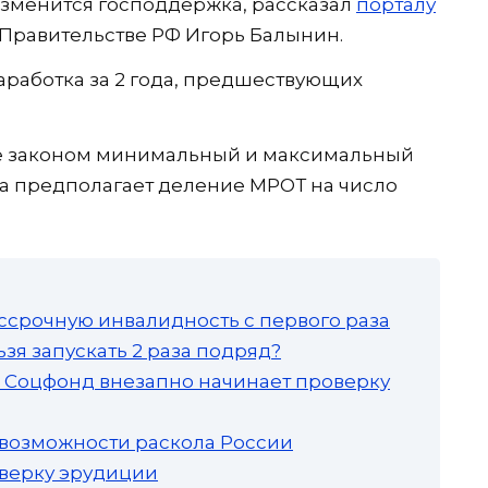
изменится господдержка, рассказал
порталу
 Правительстве РФ Игорь Балынин.
аработка за 2 года, предшествующих
ые законом минимальный и максимальный
а предполагает деление МРОТ на число
ссрочную инвалидность с первого раза
зя запускать 2 раза подряд?
а: Соцфонд внезапно начинает проверку
 возможности раскола России
роверку эрудиции