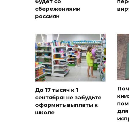
будет со
пер
сбережениями
вир
россиян
Поч
До 17 тысяч к 1
кни
сентября: не забудьте
пом
оформить выплаты к
для
школе
исп