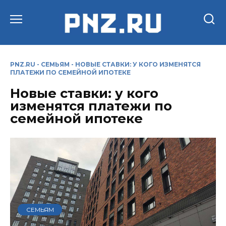
Перейти
к
содержанию
PNZ.RU
-
СЕМЬЯМ
-
НОВЫЕ СТАВКИ: У КОГО ИЗМЕНЯТСЯ
ПЛАТЕЖИ ПО СЕМЕЙНОЙ ИПОТЕКЕ
Новые ставки: у кого
изменятся платежи по
семейной ипотеке
СЕМЬЯМ