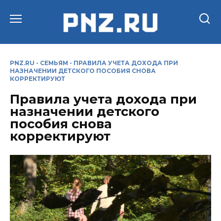
Перейти
к
содержанию
PNZ.RU
-
СЕМЬЯМ
-
ПРАВИЛА УЧЕТА ДОХОДА ПРИ
НАЗНАЧЕНИИ ДЕТСКОГО ПОСОБИЯ СНОВА
КОРРЕКТИРУЮТ
Правила учета дохода при
назначении детского
пособия снова
корректируют