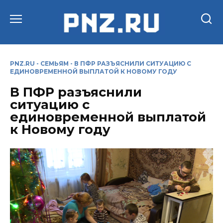
Перейти
к
содержанию
PNZ.RU
-
СЕМЬЯМ
-
В ПФР РАЗЪЯСНИЛИ СИТУАЦИЮ С
ЕДИНОВРЕМЕННОЙ ВЫПЛАТОЙ К НОВОМУ ГОДУ
В ПФР разъяснили
ситуацию с
единовременной выплатой
к Новому году