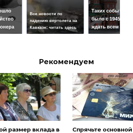
ошло
Таких событий н
Все новости по
ийство
было с 1945: чег
падению вертолета на
онера
ждать всем нам?
Кавказе: читать здесь
Рекомендуем
ой размер вклада в
Спрячьте основной