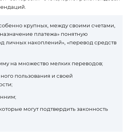
мендаций.
собенно крупных, между своими счетами,
 «назначение платежа» понятную
д личных накоплений», «перевод средств
умму на множество мелких переводов;
чного пользования и своей
сти;
онним;
 которые могут подтвердить законность