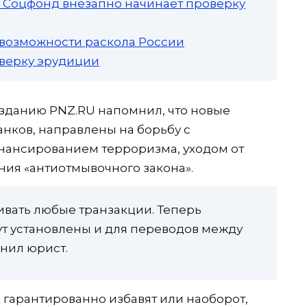
а: Соцфонд внезапно начинает проверку
 возможности раскола России
роверку эрудиции
зданию PNZ.RU напомнил, что новые
анков, направлены на борьбу с
ансированием терроризма, уходом от
ния «антиотмывочного закона».
ивать любые транзакции. Теперь
т установлены и для переводов между
снил юрист.
 гарантированно избавят или наоборот,