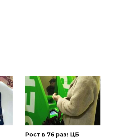
СМИ: В Химках на
е
полицейскую
В магазинах России
о
машину напали и
ажиотаж из-за этого
подожгли.
продукта: что купить?
Рост в 76 раз: ЦБ