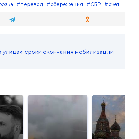
розка
перевод
сбережения
СБР
счет
а улицах, сроки окончания мобилизации: