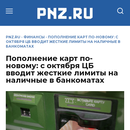
Перейти
к
содержанию
PNZ.RU
-
ФИНАНСЫ
-
ПОПОЛНЕНИЕ КАРТ ПО-НОВОМУ: С
ОКТЯБРЯ ЦБ ВВОДИТ ЖЕСТКИЕ ЛИМИТЫ НА НАЛИЧНЫЕ В
БАНКОМАТАХ
Пополнение карт по-
новому: с октября ЦБ
вводит жесткие лимиты на
наличные в банкоматах