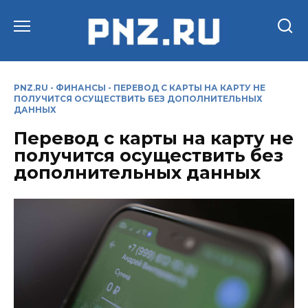
Перейти
к
содержанию
PNZ.RU
-
ФИНАНСЫ
-
ПЕРЕВОД С КАРТЫ НА КАРТУ НЕ
ПОЛУЧИТСЯ ОСУЩЕСТВИТЬ БЕЗ ДОПОЛНИТЕЛЬНЫХ
ДАННЫХ
Перевод с карты на карту не
получится осуществить без
дополнительных данных