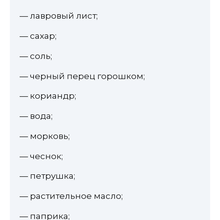
— лавровый лист;
— сахар;
— соль;
— черный перец горошком;
— кориандр;
— вода;
— морковь;
— чеснок;
— петрушка;
— растительное масло;
— паприка;